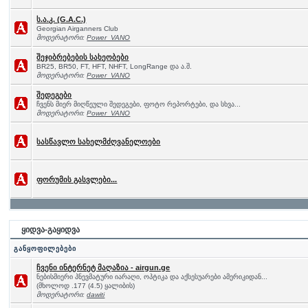
ს.ა.კ. (G.A.C.)
Georgian Airganners Club
მოდერატორი:
Power_VANO
შეჯიბრებების სახეობები
BR25, BR50, FT, HFT, NHFT, LongRange და ა.შ.
მოდერატორი:
Power_VANO
შედეგები
ჩვენს მიერ მიღწეული შედეგები, ფოტო რეპორტები, და სხვა...
მოდერატორი:
Power_VANO
სასწავლო სახელმძღვანელოები
ფორუმის გასვლები...
ყიდვა-გაყიდვა
განყოფილებები
ჩვენი ინტერნეტ მაღაზია - airgun.ge
ნებისმიერი პნევმატური იარაღი, ოპტიკა და აქსესუარები ამერიკიდან...
(მხოლოდ .177 (4.5) ყალიბის)
მოდერატორი:
dawiti