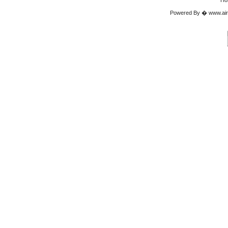
Ho
Powered By � www.airgu