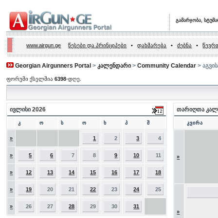
გამარჯობა, სტუმ
www.airgun.ge
წესები და პრინციპები
•
დახმარება
•
ძებნა
•
წევრთ
Georgian Airgunners Portal
>
კალენდარი
>
Community Calendar
> აგვი
ფორუმი ქსელშია
6398
-დღე.
ივლისი 2026
თარიღთა კალ
კ
ო
ს
ო
ხ
პ
შ
კვირა
»
1
2
3
4
»
5
6
7
8
9
10
11
»
»
12
13
14
15
16
17
18
»
19
20
21
22
23
24
25
»
26
27
28
29
30
31
»