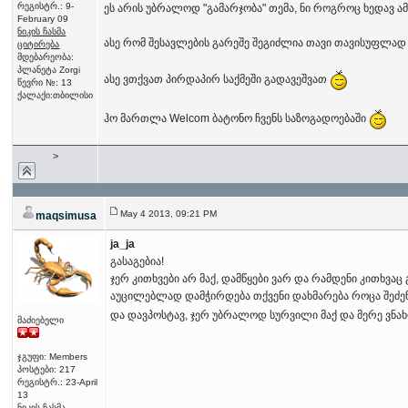
რეგისტრ.: 9-
ეს არის უბრალოდ "გამარჯობა" თემა, ნი როგროც ხედავ ამ
February 09
ნიკის ჩასმა
ასე რომ შესავლების გარეშე შეგიძლია თავი თავისუფლად იგ
ციტირება
მდებარეობა:
პლანეტა Zorgi
ასე ვთქვათ პირდაპირ საქმეში გადავეშვათ
წევრი №: 13
ქალაქი:თბილისი
ჰო მართლა Welcom ბატონო ჩვენს საზოგადოებაში
>
May 4 2013, 09:21 PM
maqsimusa
ja_ja
გასაგებია!
ჯერ კითხვები არ მაქ, დამწყები ვარ და რამდენი კითხვაც 
აუცილებლად დამჭირდება თქვენი დახმარება როცა შეძენა
და დავპოსტავ, ჯერ უბრალოდ სურვილი მაქ და მერე ვნა
მაძიებელი
ჯგუფი: Members
პოსტები: 217
რეგისტრ.: 23-April
13
ნიკის ჩასმა