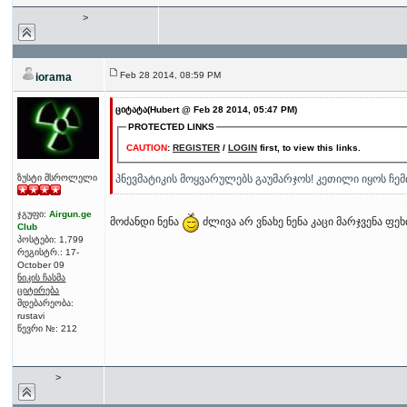
>
Feb 28 2014, 08:59 PM
iorama
ციტატა(Hubert @ Feb 28 2014, 05:47 PM)
PROTECTED LINKS
CAUTION
:
REGISTER
/
LOGIN
first, to view this links.
პნევმატიკის მოყვარულებს გაუმარჯოს! კეთილი იყოს ჩ
ზუსტი მსროლელი
ჯგუფი:
Airgun.ge
მოძანდი ნენა
ძლივა არ ვნახე ნენა კაცი მარჯვენა ფე
Club
პოსტები: 1,799
რეგისტრ.: 17-
October 09
ნიკის ჩასმა
ციტირება
მდებარეობა:
rustavi
წევრი №: 212
>