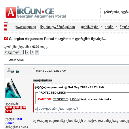
გამარჯობა, სტუმ
www.airgun.ge
წესები და პრინციპები
•
დახმარება
•
ძებნა
•
წევრთ
Georgian Airgunners Portal
>
საერთო
>
ფორუმის შესახებ...
ფორუმი ქსელშია
6399
-დღე.
2 გვერდი
<
1
2
Welcome
May 3 2013, 12:12 AM
ja_ja
maqsimusa
ციტატა(maqsimusa2 @ 3rd May 2013 - 12:25 AM)
PROTECTED LINKS
CAUTION
:
REGISTER
/
LOGIN
first, to view this links.
ვეტერანი
აქ ახლებს არ ესალმებით?
ჯგუფი:
Root
ნუ რაღაც ისეთი აჩუჩენია მაქვს თითქოს და საწყენად მიიღ
Admin
პოსტები: 17,354