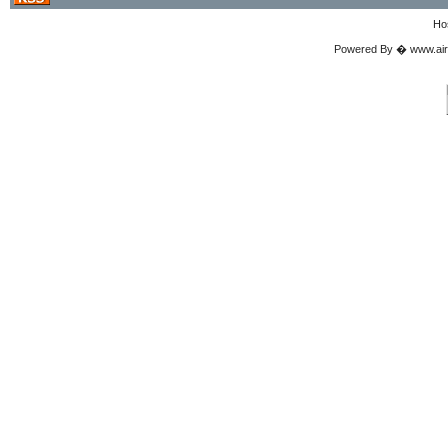
Ho
Powered By � www.airgu