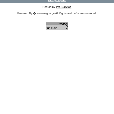
მსუბუქი ვერსია
Hosted by
Pro-Service
Powered By � www.airgun.ge All Rights and Lefts are reserved.