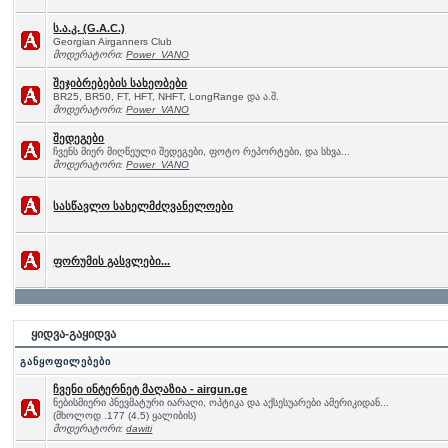
ს.ა.კ. (G.A.C.)
Georgian Airganners Club
მოდერატორი:
Power_VANO
შეჯიბრებების სახეობები
BR25, BR50, FT, HFT, NHFT, LongRange და ა.შ.
მოდერატორი:
Power_VANO
შედეგები
ჩვენს მიერ მიღწეული შედეგები, ფოტო რეპორტები, და სხვა...
მოდერატორი:
Power_VANO
სასწავლო სახელმძღვანელოები
ფორუმის გასვლები...
ყიდვა-გაყიდვა
განყოფილებები
ჩვენი ინტერნეტ მაღაზია - airgun.ge
ნებისმიერი პნევმატური იარაღი, ოპტიკა და აქსესუარები ამერიკიდან...
(მხოლოდ .177 (4.5) ყალიბის)
მოდერატორი:
dawiti