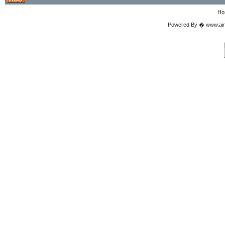
Ho
Powered By � www.airgu