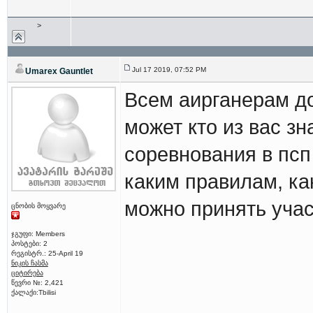
>
Jul 17 2019, 07:52 PM
Umarex Gauntlet
Всем аирганерам до
может кто из вас зн
соревнования в псп 
каким правилам, ка
можно принять учас
ცნობის მოყვარე
ჯგუფი: Members
პოსტები: 2
რეგისტრ.: 25-April 19
ნიკის ჩასმა
ციტირება
წევრი №: 2,421
ქალაქი:Tbilisi