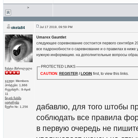
>
Jul 17 2019, 09:59 PM
okela84
Umarex Gauntlet
следующее соревнование состоится первого сентября 2
все падронобности о саревнование и о правилах в ниже 
нужную информацию. на дополнительные вопросы обра
PROTECTED LINKS
ზუსტი მსროლელი
CAUTION
:
REGISTER
/
LOGIN
first, to view this links.
ჯგუფი: Members
პოსტები: 1,866
რეგისტრ.: 9-April
11
ნიკის ჩასმა
ციტირება
дабавлю, для того штобы п
წევრი №: 1,256
соблюдать все правила фо
в первую очередь не пишите