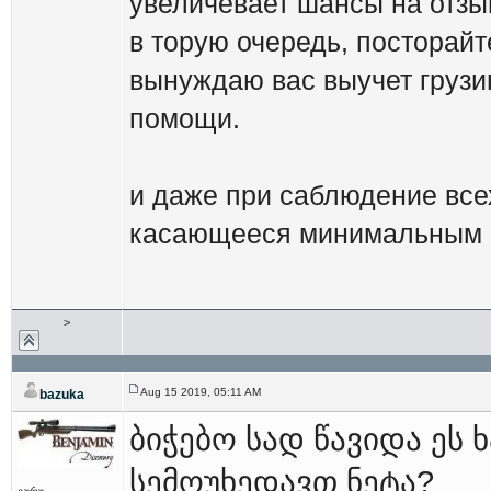
увеличевает шансы на отзы
в торую очередь, посторайт
вынуждаю вас выучет грузин
помощи.
и даже при саблюдение все
касающееся минимальным н
>
Aug 15 2019, 05:11 AM
bazuka
ბიჭებო სად წავიდა ეს
სემოუხედავთ ნეტა?