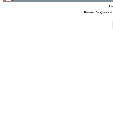
Ho
Powered By � www.airgu