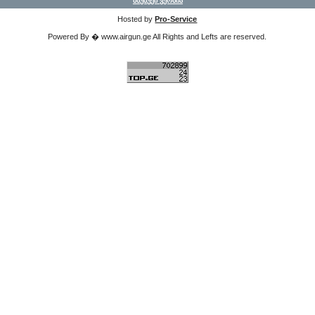
მსუბუქი ვერსია
Hosted by
Pro-Service
Powered By � www.airgun.ge All Rights and Lefts are reserved.