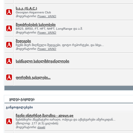
ს.ა.კ. (G.A.C.)
Georgian Airganners Club
მოდერატორი:
Power_VANO
შეჯიბრებების სახეობები
BR25, BR50, FT, HFT, NHFT, LongRange და ა.შ.
მოდერატორი:
Power_VANO
შედეგები
ჩვენს მიერ მიღწეული შედეგები, ფოტო რეპორტები, და სხვა...
მოდერატორი:
Power_VANO
სასწავლო სახელმძღვანელოები
ფორუმის გასვლები...
ყიდვა-გაყიდვა
განყოფილებები
ჩვენი ინტერნეტ მაღაზია - airgun.ge
ნებისმიერი პნევმატური იარაღი, ოპტიკა და აქსესუარები ამერიკიდან...
(მხოლოდ .177 (4.5) ყალიბის)
მოდერატორი:
dawiti