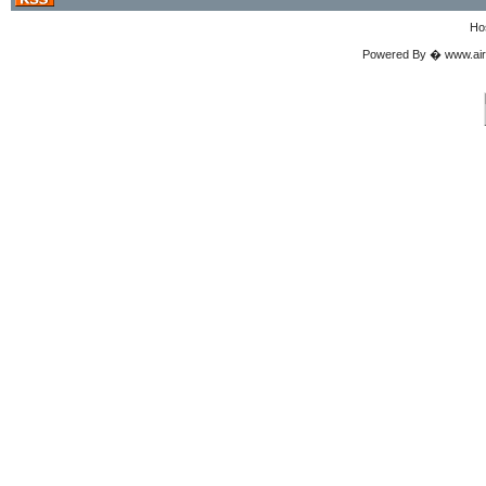
Ho
Powered By � www.airgu