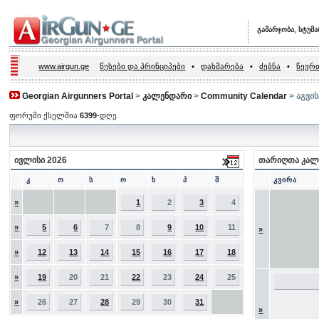
გამარჯობა, სტუმ
www.airgun.ge
წესები და პრინციპები
•
დახმარება
•
ძებნა
•
წევრთ
Georgian Airgunners Portal
>
კალენდარი
>
Community Calendar
> აგვი
ფორუმი ქსელშია
6399
-დღე.
ივლისი 2026
თარიღთა კალ
კ
ო
ს
ო
ხ
პ
შ
კვირა
»
1
2
3
4
»
5
6
7
8
9
10
11
»
»
12
13
14
15
16
17
18
»
19
20
21
22
23
24
25
»
26
27
28
29
30
31
»