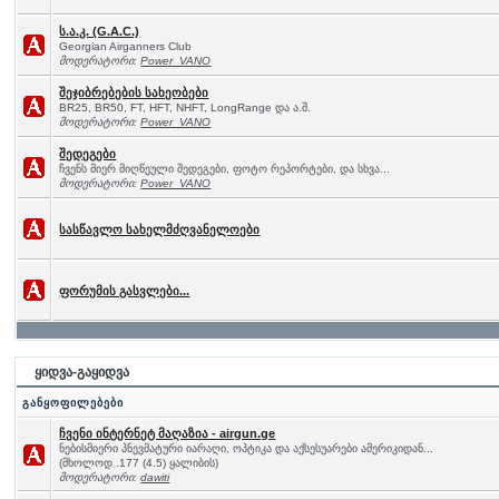
ს.ა.კ. (G.A.C.)
Georgian Airganners Club
მოდერატორი:
Power_VANO
შეჯიბრებების სახეობები
BR25, BR50, FT, HFT, NHFT, LongRange და ა.შ.
მოდერატორი:
Power_VANO
შედეგები
ჩვენს მიერ მიღწეული შედეგები, ფოტო რეპორტები, და სხვა...
მოდერატორი:
Power_VANO
სასწავლო სახელმძღვანელოები
ფორუმის გასვლები...
ყიდვა-გაყიდვა
განყოფილებები
ჩვენი ინტერნეტ მაღაზია - airgun.ge
ნებისმიერი პნევმატური იარაღი, ოპტიკა და აქსესუარები ამერიკიდან...
(მხოლოდ .177 (4.5) ყალიბის)
მოდერატორი:
dawiti