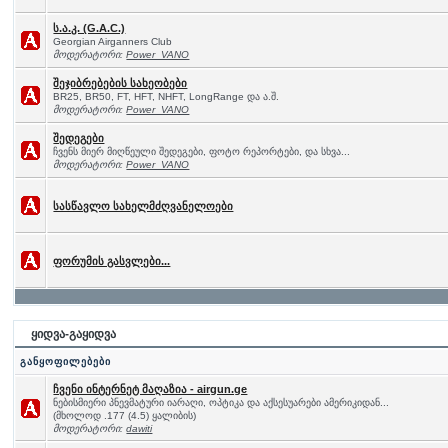
ს.ა.კ. (G.A.C.)
Georgian Airganners Club
მოდერატორი:
Power_VANO
შეჯიბრებების სახეობები
BR25, BR50, FT, HFT, NHFT, LongRange და ა.შ.
მოდერატორი:
Power_VANO
შედეგები
ჩვენს მიერ მიღწეული შედეგები, ფოტო რეპორტები, და სხვა...
მოდერატორი:
Power_VANO
სასწავლო სახელმძღვანელოები
ფორუმის გასვლები...
ყიდვა-გაყიდვა
განყოფილებები
ჩვენი ინტერნეტ მაღაზია - airgun.ge
ნებისმიერი პნევმატური იარაღი, ოპტიკა და აქსესუარები ამერიკიდან...
(მხოლოდ .177 (4.5) ყალიბის)
მოდერატორი:
dawiti