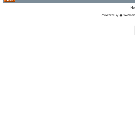
Ho
Powered By � www.airgu