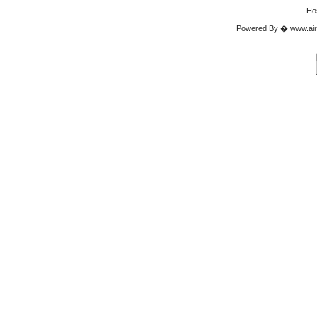
Ho
Powered By � www.airgu