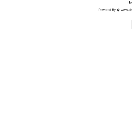
Ho
Powered By � www.airgu