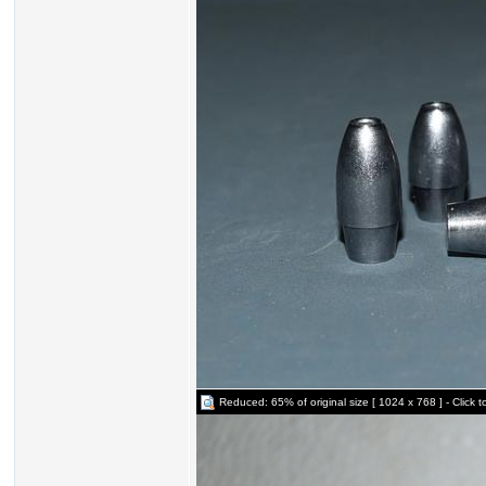
Reduced: 65% of original size [ 1024 x 768 ] - Click t