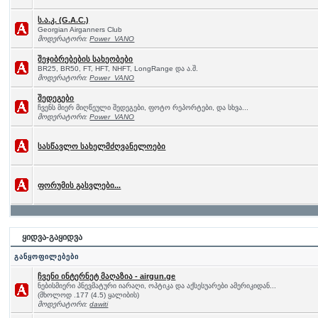
ს.ა.კ. (G.A.C.)
Georgian Airganners Club
მოდერატორი:
Power_VANO
შეჯიბრებების სახეობები
BR25, BR50, FT, HFT, NHFT, LongRange და ა.შ.
მოდერატორი:
Power_VANO
შედეგები
ჩვენს მიერ მიღწეული შედეგები, ფოტო რეპორტები, და სხვა...
მოდერატორი:
Power_VANO
სასწავლო სახელმძღვანელოები
ფორუმის გასვლები...
ყიდვა-გაყიდვა
განყოფილებები
ჩვენი ინტერნეტ მაღაზია - airgun.ge
ნებისმიერი პნევმატური იარაღი, ოპტიკა და აქსესუარები ამერიკიდან...
(მხოლოდ .177 (4.5) ყალიბის)
მოდერატორი:
dawiti