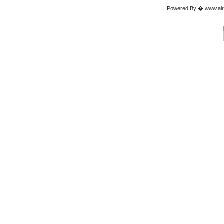
Powered By � www.airgu