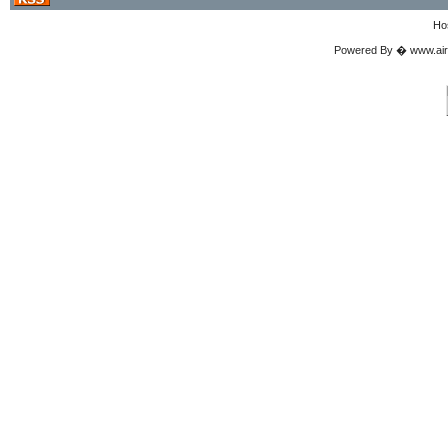
Ho
Powered By � www.airgu