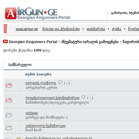
გამარჯობა, სტუმა
www.airgun.ge
წესები და პრინციპები
•
დახმარება
•
ძებნა
•
წევრთ
Georgian Airgunners Portal
>
პნევმატური იარაღის გამოყენება
>
ნადირობ
ფორუმი ქსელშია
6399
-დღე.
სამზარეულო
თემის სათაური
გულიოს ღვეზელი
1
2
აირგანერის კერძი
ქედანი(/გუილიო) სპონტანურად
1
2
შამპინიონები,სლივკები,კარტოფილი
გვრიტი
გარჩევა და მომზადება :)
კურდღელი ჩაშუშულად
ნიამ ნიამ
ქედანი მარტივად და კონკრეტულად :D