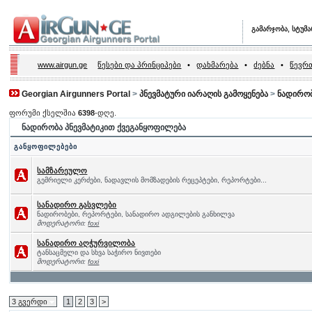
გამარჯობა, სტუმ
www.airgun.ge
წესები და პრინციპები
•
დახმარება
•
ძებნა
•
წევრთ
Georgian Airgunners Portal
>
პნევმატური იარაღის გამოყენება
>
ნადირობ
ფორუმი ქსელშია
6398
-დღე.
ნადირობა პნევმატიკით ქვეგანყოფილება
განყოფილებები
სამზარეულო
გემრიელი კერძები, ნადავლის მომზადების რეცეპტები, რეპორტები...
სანადირო გასვლები
ნადირობები, რეპორტები, სანადირო ადგილების განხილვა
მოდერატორი:
foxi
სანადირო აღჭურვილობა
ტანსაცმელი და სხვა საჭირო ნივთები
მოდერატორი:
foxi
3 გვერდი
1
2
3
>