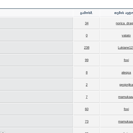
გამოხმ.
თემის ავტ
34
norica_dra
0
vatato
238
Lukiane12
99
foxi
8
aleqsa
2
geojorjik
7
mamukaa
60
foxi
73
mamukaa