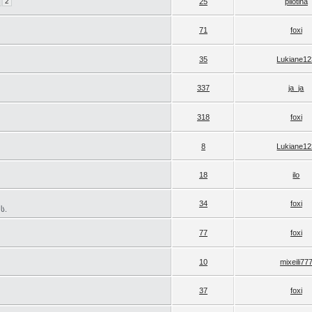
2
25
pilotina
71
foxi
35
Lukiane12
337
ja_ja
318
foxi
8
Lukiane12
18
ilo
34
foxi
ს.
77
foxi
10
mixeili77
37
foxi