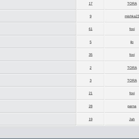
17
TORA
9
mishka2
61
foxi
5
ilo
35
foxi
2
TORA
3
TORA
21
foxi
28
parna
19
Jah