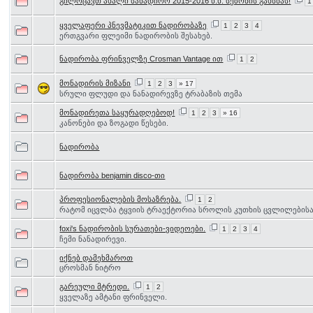
გილოცავთ ახალი სანადირო 2015-2016 წ.წ. სეზონის გახსნას!
1
ყველაფერი პნევმატიკით ნადირობაზე
1
2
3
4
ერთგვარი ფლეიმი ნადირობის შესახებ.
ნადირობა ფრინველზე Crosman Vantage ით
1
2
მონადირის მიზანი
1
2
3
» 17
სრული ფლუდი და ნანადირევზე ტრაბაზის თემა
მონადირეთა საყურადღებოდ!
1
2
3
» 16
კანონები და ზოგადი წესები.
ნადირობა
ნადირობა benjamin disco-თი
პროფესიონალების მოსაზრება.
1
2
რატომ იცვლბა ტყვიის ტრაექტორია სროლის კუთხის ცვლილებისა
foxi's ნადირობის სურათები-ვიდეოები.
1
2
3
4
ჩემი ნანადირევი.
იქნებ დამეხმაროთ
ცროსმან ნიტრო
გარეული მტრედი.
1
2
ყველაზე ამტანი ფრინველი.